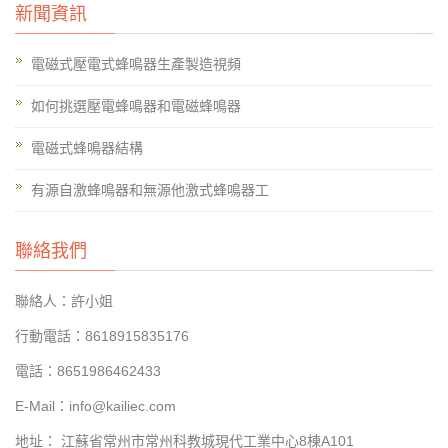
新聞資訊
電磁式壓電式蜂鳴器生產製造視頻
如何挑選壓電蜂鳴器和電磁蜂鳴器
電磁式蜂鳴器結構
有源自激蜂鳴器和無源他激式蜂鳴器工
聯絡我們
聯絡人：許小姐
行動電話：8618915835176
電話：8651986462433
E-Mail：info@kailiec.com
地址： 江蘇省常州市常州科教城現代工業中心8棟A101