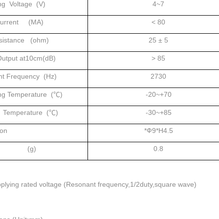
ng Voltage (V)
4~7
Current (MA)
< 80
sistance (ohm)
25 ± 5
utput at10cm(dB)
> 85
t Frequency (Hz)
2730
ng Temperature (℃)
-20~+70
 Temperature (℃)
-30~+85
on
*Ф9*H4.5
ht (g)
0.8
plying rated voltage (Resonant frequency,1/2duty,square wave)