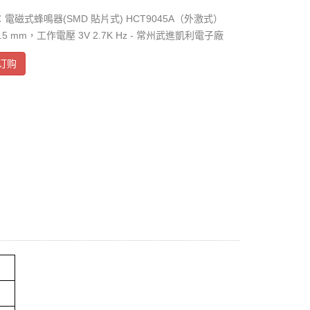
電磁式蜂鳴器(SMD 貼片式) HCT9045A（外激式）
 H4.5 mm，工作電壓 3V 2.7K Hz - 常州武進凱利電子廠
订购