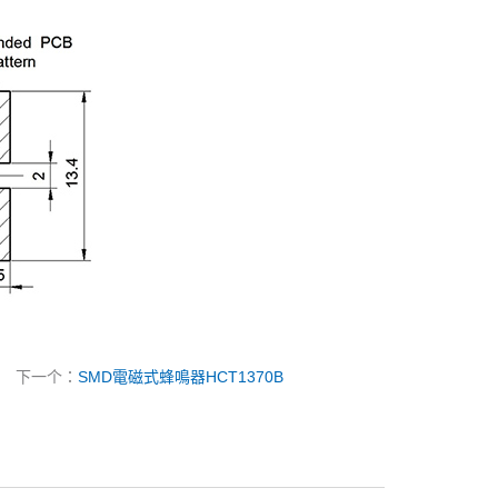
下一个：
SMD電磁式蜂鳴器HCT1370B