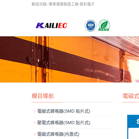
歡迎光臨~專業電聲製造工廠-凱利電子
欄目導航
電磁式
電磁式蜂鳴器(SMD 貼片式)
壓電式蜂鳴器(SMD 貼片式)
電磁式蜂鳴器(内激式)