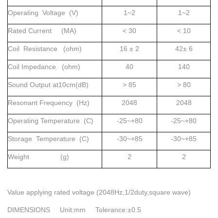
Operating Voltage (V)
1~2
1~2
Rated Current (MA)
< 30
< 10
Coil Resistance (ohm)
16 ± 2
42± 6
Coil Impedance (ohm)
40
140
Sound Output at10cm(dB)
> 85
> 80
Resonant Frequency (Hz)
2048
2048
Operating Temperature (C)
-25~+80
-25~+80
Storage Temperature (C)
-30~+85
-30~+85
Weight (g)
2
2
Value applying rated voltage (2048Hz,1/2duty,square wave)
DIMENSIONS Unit:mm Tolerance:±0.5