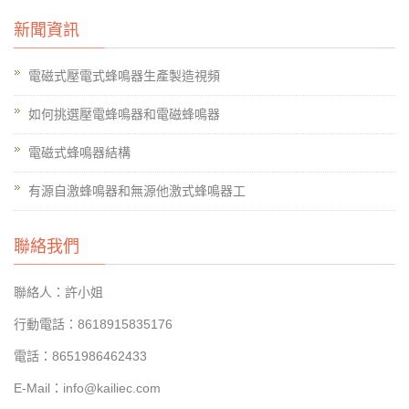
新聞資訊
電磁式壓電式蜂鳴器生產製造視頻
如何挑選壓電蜂鳴器和電磁蜂鳴器
電磁式蜂鳴器結構
有源自激蜂鳴器和無源他激式蜂鳴器工
聯絡我們
聯絡人：許小姐
行動電話：8618915835176
電話：8651986462433
E-Mail：info@kailiec.com