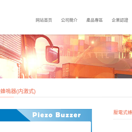
网站首页
公司簡介
產品專區
企業認證
蜂嗚器(内激式)
壓電式蜂嗚