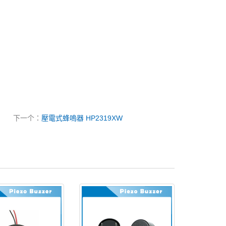
下一个：
壓電式蜂嗚器 HP2319XW