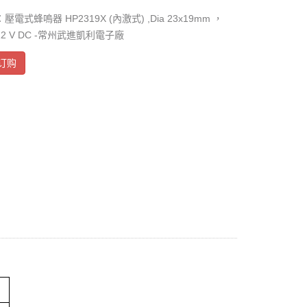
電式蜂嗚器 HP2319X (內激式) ,Dia 23x19mm ，
2 V DC -常州武進凱利電子廠
订购