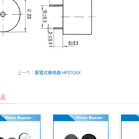
上一个：
壓電式蜂嗚器 HP2316X
產品