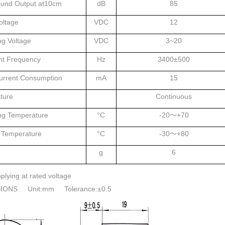
ound Output at10cm
dB
85
oltage
VDC
12
ng Voltage
VDC
3~20
t Frequency
Hz
3400±500
urrent Consumption
mA
15
ture
Continuous
ng Temperature
°C
-20～+70
 Temperature
°C
-30～+80
g
6
plying at rated voltage
IONS Unit:mm Tolerance:±0.5