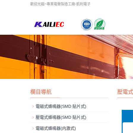
歡迎光臨~專業電聲製造工廠-凱利電子
欄目導航
壓電式
電磁式蜂鳴器(SMD 貼片式)
壓電式蜂鳴器(SMD 貼片式)
電磁式蜂鳴器(内激式)